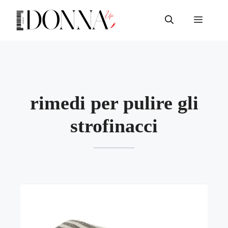
Vai
al
Menu
contenuto
rimedi per pulire gli
strofinacci