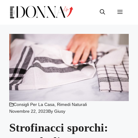
Vai
al
Menu
contenuto
Consigli Per La Casa
,
Rimedi Naturali
Novembre 22, 2023
By
Giusy
Strofinacci sporchi: