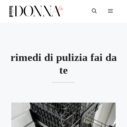
Vai
al
Menu
contenuto
rimedi di pulizia fai da
te