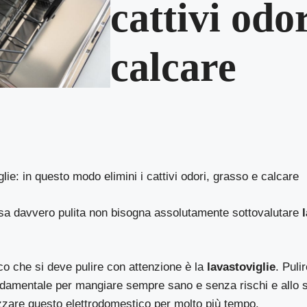
cattivi odor
calcare
glie: in questo modo elimini i cattivi odori, grasso e calcare
sa davvero pulita non bisogna assolutamente sottovalutare
o che si deve pulire con attenzione è la
lavastoviglie
. Puli
ondamentale per mangiare sempre sano e senza rischi e allo 
izzare questo elettrodomestico per molto più tempo.