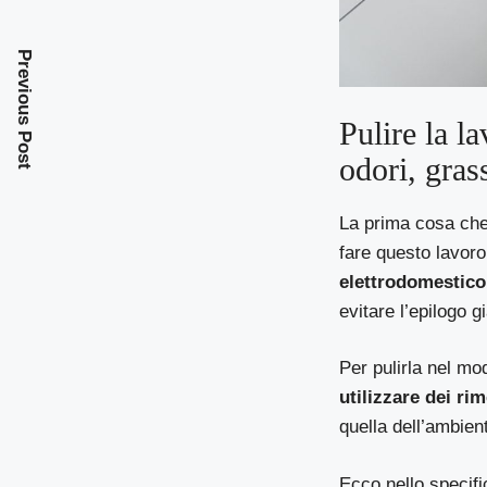
Previous Post
Pulire la l
odori, gras
La prima cosa che 
fare questo lavoro
elettrodomestico
evitare l’epilogo g
Per pulirla nel mo
utilizzare dei ri
quella dell’ambien
Ecco nello specifi