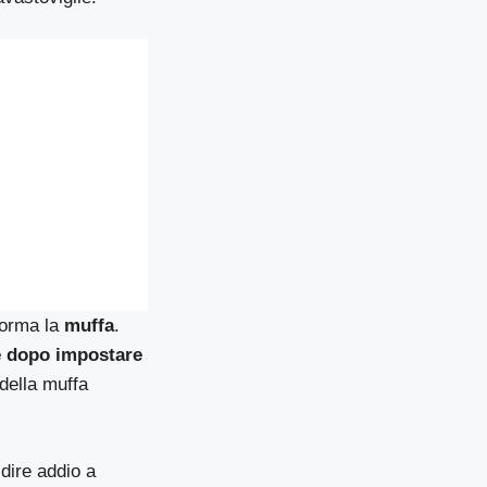
 forma la
muffa
.
 e dopo impostare
della muffa
 dire addio a