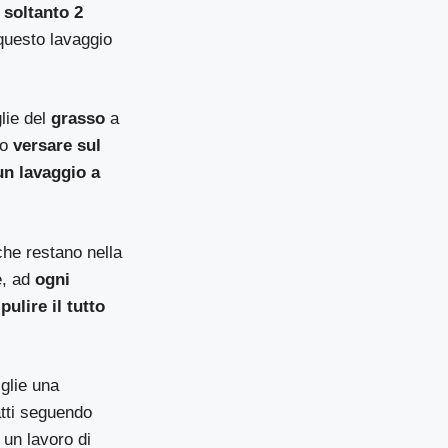
 soltanto 2
 questo lavaggio
lie del
grasso
a
lo
versare sul
un lavaggio a
che restano nella
e, ad
ogni
pulire il tutto
iglie una
atti seguendo
e un lavoro di