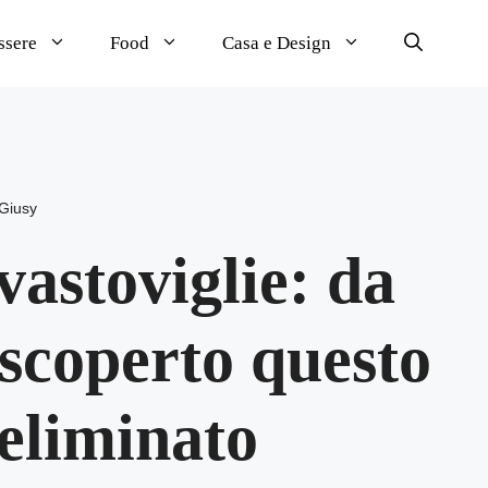
ssere
Food
Casa e Design
Giusy
avastoviglie: da
scoperto questo
eliminato