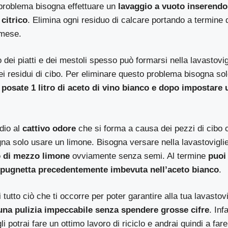
 problema bisogna effettuare un
lavaggio a vuoto inserendo
 citrico
. Elimina ogni residuo di calcare portando a termine
 mese.
o dei piatti e dei mestoli spesso può formarsi nella lavastovig
i residui di cibo. Per eliminare questo problema bisogna so
 posate 1 litro di aceto di vino bianco e dopo impostare 
dio al
cattivo odore
che si forma a causa dei pezzi di cibo 
gna solo usare un limone. Bisogna versare nella lavastovigli
 di mezzo limone
ovviamente senza semi. Al termine
puoi 
spugnetta precedentemente imbevuta nell’aceto bianco
.
tutto ciò che ti occorre per poter garantire alla tua lavastov
na pulizia impeccabile senza spendere grosse cifre
. Inf
gli potrai fare un ottimo lavoro di riciclo e andrai quindi a far