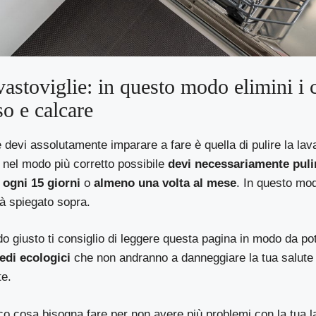
avastoviglie: in questo modo elimini i c
so e calcare
devi assolutamente imparare a fare è quella di pulire la lava
 nel modo più corretto possibile
devi necessariamente puli
 ogni 15 giorni
o
almeno una volta al mese
. In questo mo
ià spiegato sopra.
do giusto ti consiglio di leggere questa pagina in modo da p
medi ecologici
che non andranno a danneggiare la tua salut
te.
co cosa bisogna fare per non avere più problemi con la tua l