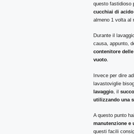
questo fastidioso
cucchiai di acido
almeno 1 volta al
Durante il lavaggi
causa, appunto, de
contenitore delle
vuoto
.
Invece per dire ad
lavastoviglie biso
lavaggio
, il
succo
utilizzando una 
A questo punto hai 
manutenzione e u
questi facili consi