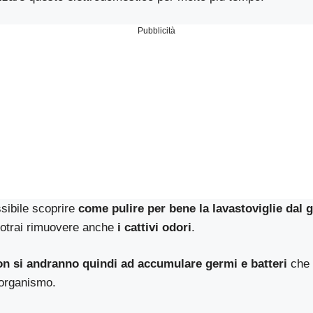
Pubblicità
sibile scoprire
come pulire per bene la lavastoviglie dal 
potrai rimuovere anche
i cattivi odori
.
on si andranno quindi ad accumulare germi e batteri
che 
 organismo.