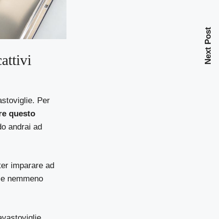
Next Post
attivi
stoviglie. Per
re questo
do andrai ad
oter imparare ad
e e nemmeno
avastoviglie.