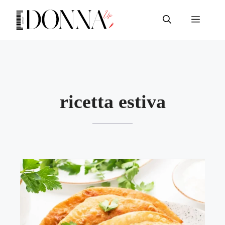
Vai
al
Menu
contenuto
ricetta estiva