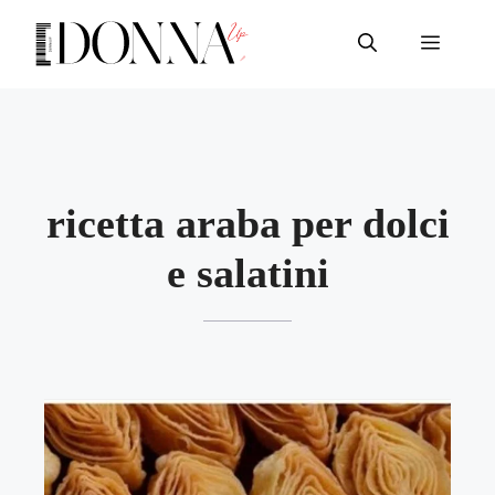
Vai
al
Menu
contenuto
ricetta araba per dolci
e salatini