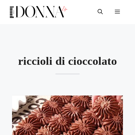
Vai
al
Menu
contenuto
riccioli di cioccolato