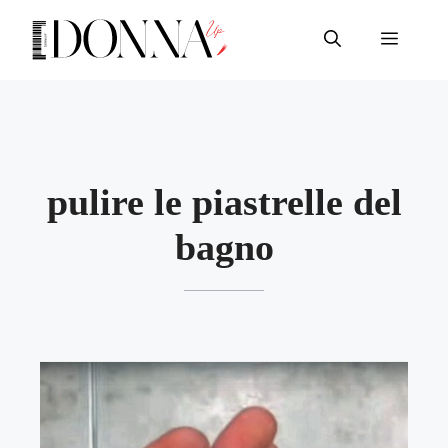
Vai
al
Menu
contenuto
pulire le piastrelle del
bagno