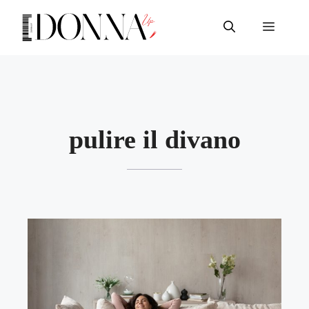
Vai
al
Menu
contenuto
pulire il divano