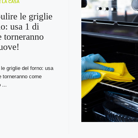
R LA CASA
lire le griglie
o: usa 1 di
e torneranno
uove!
le griglie del forno: usa
 e torneranno come
...