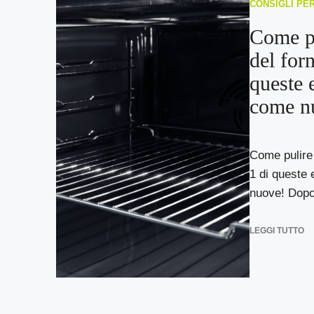
CONSIGLI PE
Come pu
del forn
queste 
come n
Come pulire 
1 di queste
nuove! Dopo 
LEGGI TUTTO