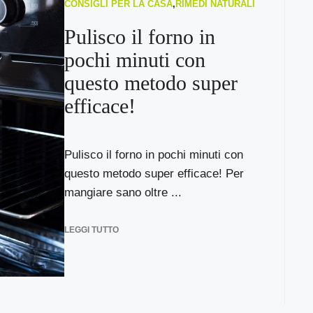
CONSIGLI PER LA CASA
,
RIMEDI NATURALI
Pulisco il forno in
pochi minuti con
questo metodo super
efficace!
Pulisco il forno in pochi minuti con
questo metodo super efficace! Per
mangiare sano oltre ...
LEGGI TUTTO