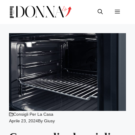
Vai
al
Menu
contenuto
Consigli Per La Casa
Aprile 23, 2024
By
Giusy