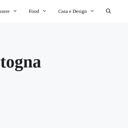
ssere
Food
Casa e Design
otogna