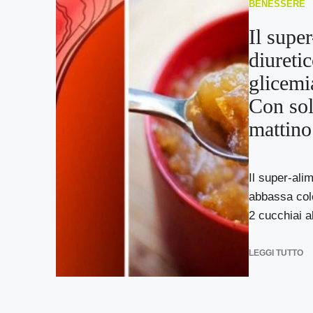
BENESSERE
Il supe
diureti
glicemi
Con sol
mattino
Il super-ali
abbassa col
2 cucchiai al
LEGGI TUTTO