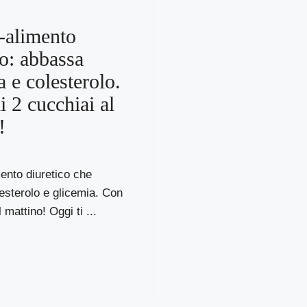
r-alimento
co: abbassa
a e colesterolo.
i 2 cucchiai al
!
mento diuretico che
esterolo e glicemia. Con
 mattino! Oggi ti ...