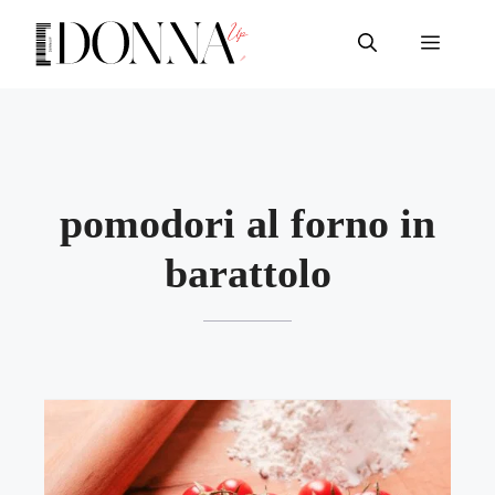
Vai
al
Menu
contenuto
pomodori al forno in
barattolo