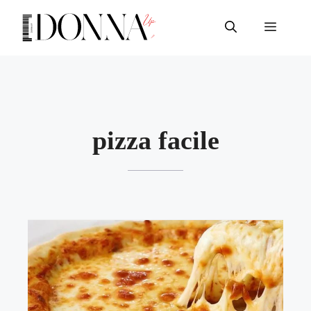
Vai
al
Menu
contenuto
pizza facile