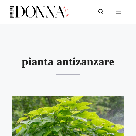
Vai
al
Menu
contenuto
pianta antizanzare