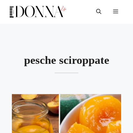
Vai
al
Menu
contenuto
pesche sciroppate