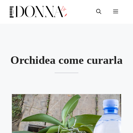
Vai
al
Menu
contenuto
Orchidea come curarla