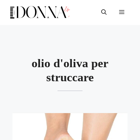
Vai
al
Menu
contenuto
olio d'oliva per
struccare