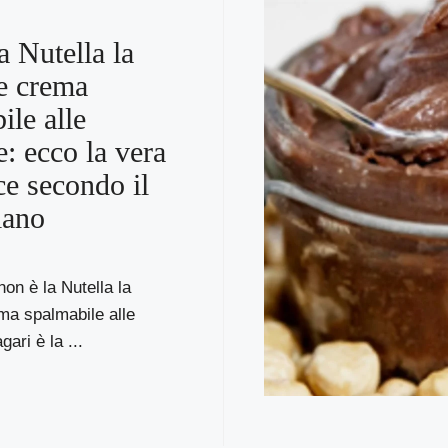
a Nutella la
e crema
ile alle
e: ecco la vera
ce secondo il
liano
on è la Nutella la
ma spalmabile alle
ari è la ...