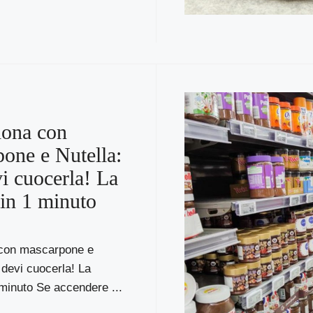
lona con
one e Nutella:
i cuocerla! La
 in 1 minuto
 con mascarpone e
 devi cuocerla! La
 minuto Se accendere ...