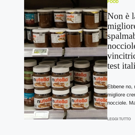
FOOD
Non è l
miglior
spalmab
nocciol
vincitri
test ita
Ebbene no, n
migliore cre
nocciole. Mag
LEGGI TUTTO