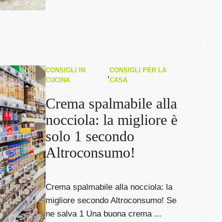
CONSIGLI IN
CONSIGLI PER LA
,
CUCINA
CASA
Crema spalmabile alla
nocciola: la migliore è
solo 1 secondo
Altroconsumo!
Crema spalmabile alla nocciola: la
migliore secondo Altroconsumo! Se
ne salva 1 Una buona crema ...