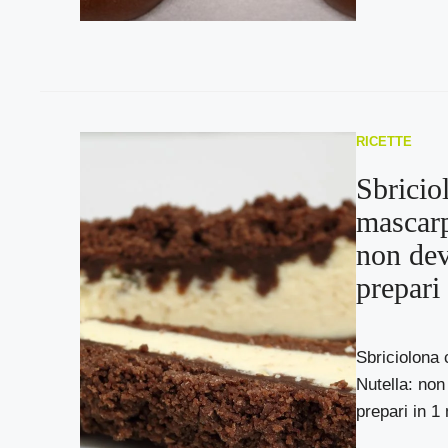
RICETTE
Sbricio
mascarp
non dev
prepari
Sbriciolona
Nutella: non
prepari in 1