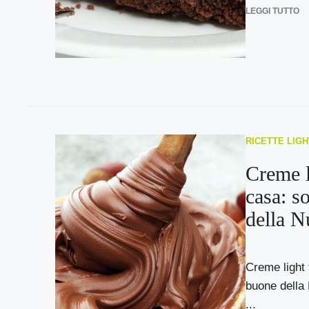
LEGGI TUTTO
RICETTE LIGH
Creme l
casa: s
della N
Creme light 
buone della 
...