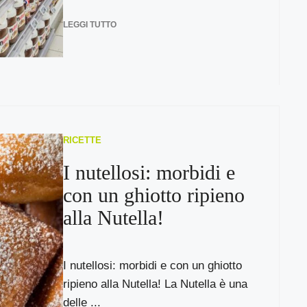
LEGGI TUTTO
RICETTE
I nutellosi: morbidi e
con un ghiotto ripieno
alla Nutella!
I nutellosi: morbidi e con un ghiotto
ripieno alla Nutella! La Nutella è una
delle ...