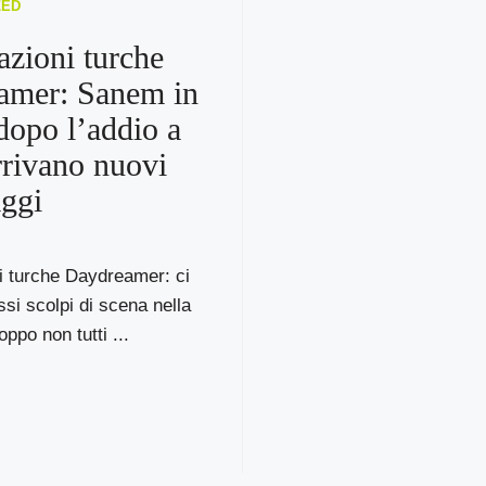
ZED
azioni turche
amer: Sanem in
 dopo l’addio a
rivano nuovi
ggi
i turche Daydreamer: ci
si scolpi di scena nella
ppo non tutti ...