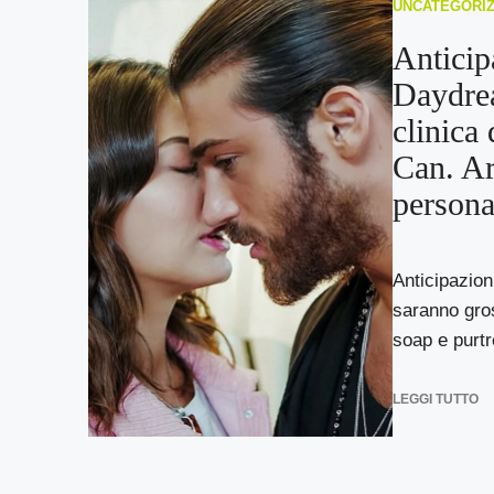
UNCATEGORI
Anticip
Daydre
clinica
Can. Ar
persona
Anticipazion
saranno gros
soap e purtro
LEGGI TUTTO