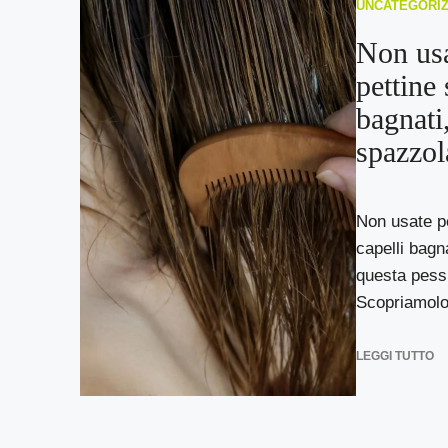
UNCATEGORI
Non usa
pettine 
bagnati
spazzol
Non usate pe
capelli bagn
questa pess
Scopriamolo 
LEGGI TUTTO