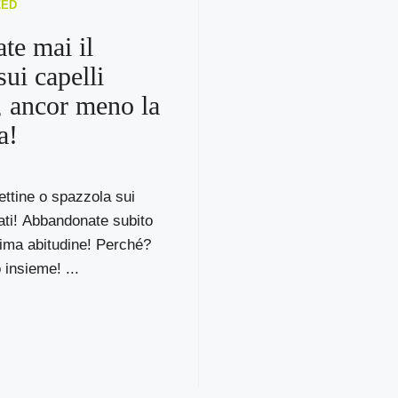
ZED
te mai il
sui capelli
, ancor meno la
a!
ttine o spazzola sui
ati! Abbandonate subito
ima abitudine! Perché?
insieme! ...