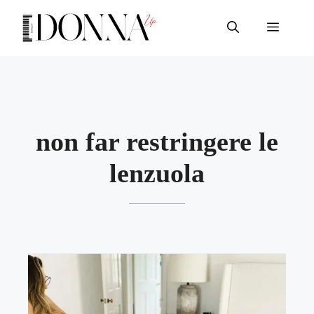
Vai
al
Menu
contenuto
non far restringere le
lenzuola