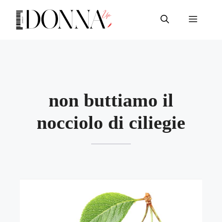
Vai
al
Menu
contenuto
non buttiamo il
nocciolo di ciliegie