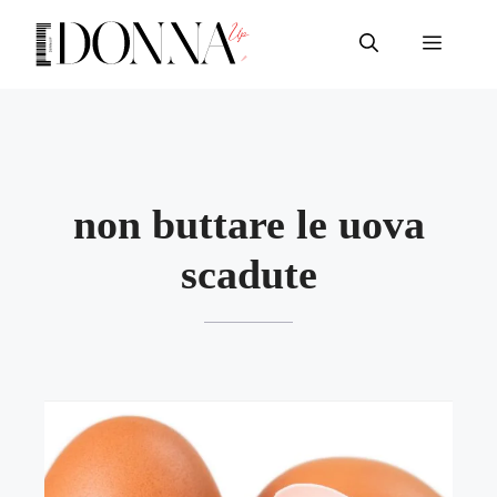
Vai
al
Menu
contenuto
non buttare le uova
scadute