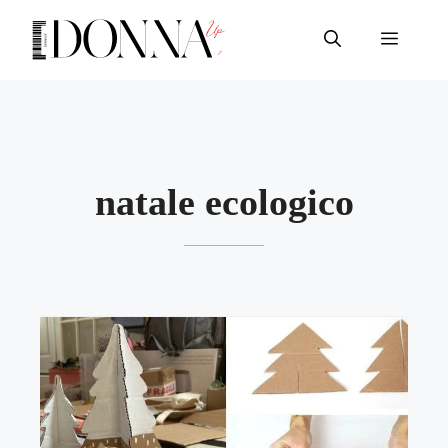
Vai
al
Menu
contenuto
natale ecologico