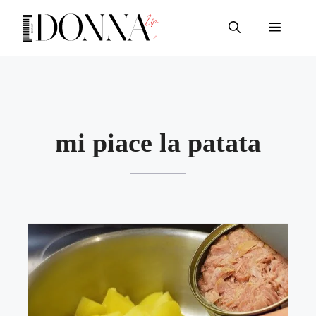
Vai
al
Menu
contenuto
mi piace la patata