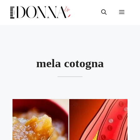
Vai
al
Menu
contenuto
mela cotogna