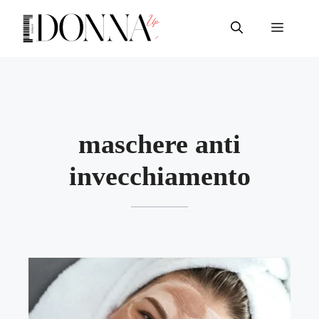
Vai
al
Menu
contenuto
maschere anti
invecchiamento