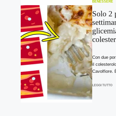
BENESSERE
Solo 2 
settima
glicemia
coleste
Con due porz
il colesterol
Cavolfiore. È
LEGGI TUTTO