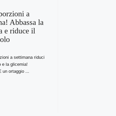
porzioni a
na! Abbassa la
 e riduce il
rolo
ioni a settimana riduci
o e la glicemia!
 un ortaggio ...