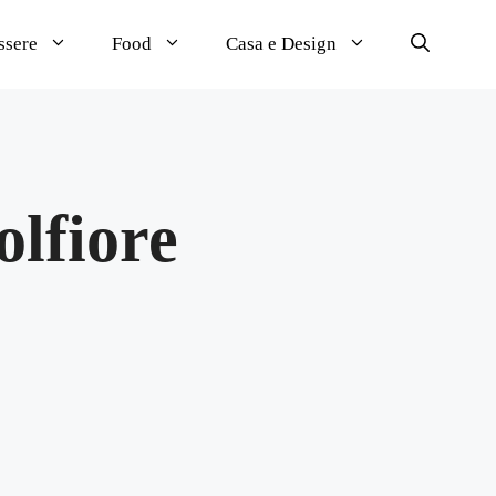
ssere
Food
Casa e Design
olfiore