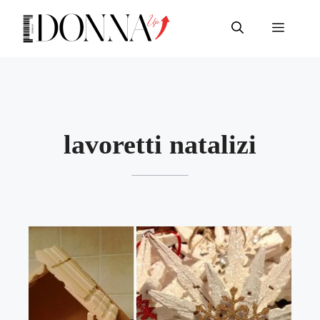
Vai
al
Menu
contenuto
lavoretti natalizi