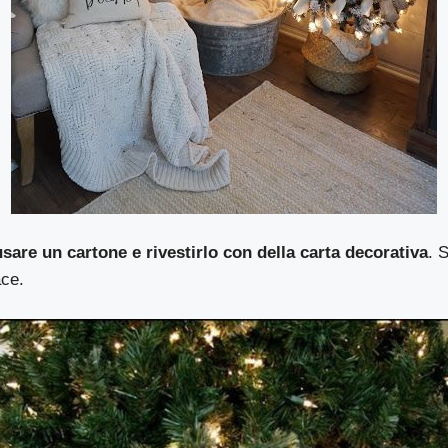
usare un cartone e rivestirlo con della carta decorativa
. 
ace.