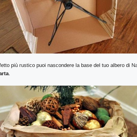
fetto più rustico puoi nascondere la base del tuo albero di Na
arta
.