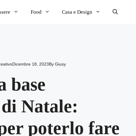
ssere
Food
Casa e Design
reativo
Dicembre 18, 2023
By
Giusy
a base
 di Natale:
per poterlo fare