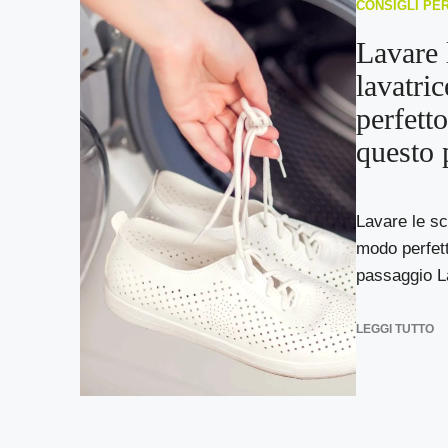
CONSIGLI PE
Lavare 
lavatri
perfetto
questo 
Lavare le sc
modo perfett
passaggio La
LEGGI TUTTO