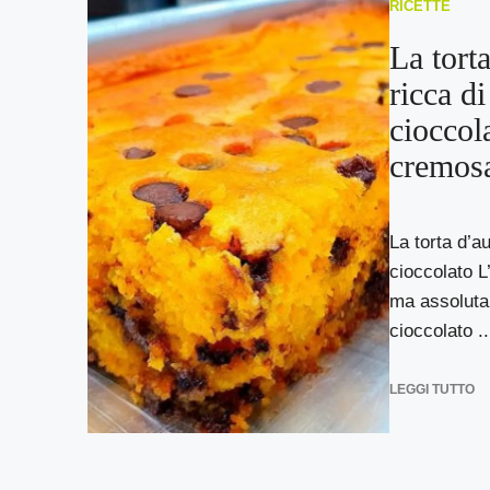
RICETTE
La tort
ricca di
cioccola
cremos
La torta d’a
cioccolato L
ma assoluta
cioccolato ..
LEGGI TUTTO