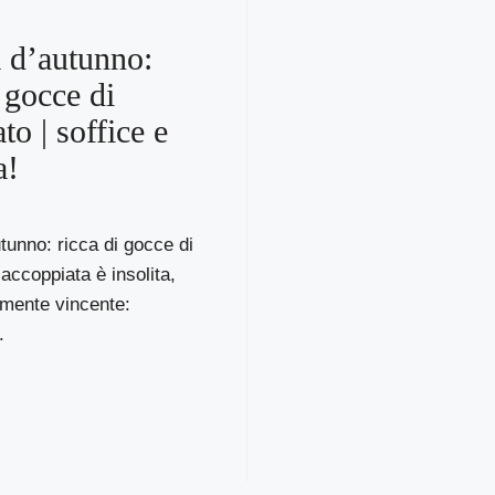
a d’autunno:
 gocce di
to | soffice e
a!
utunno: ricca di gocce di
’accoppiata è insolita,
mente vincente:
.