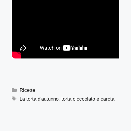
Categorie
Ricette
Tag
La torta d'autunno
,
torta cioccolato e carota