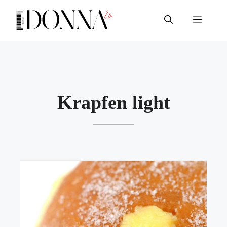
Vai
al
Menu
contenuto
Krapfen light