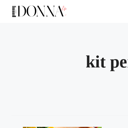
Vai
al
contenuto
kit pe