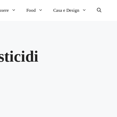
ssere
Food
Casa e Design
sticidi