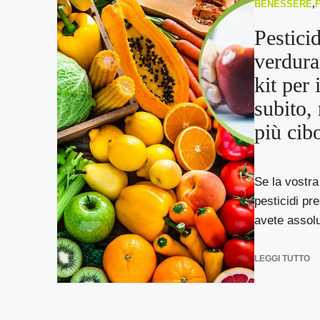
BENESSERE
,
Pesticid
verdura:
kit per 
subito,
più cib
Se la vostr
pesticidi pre
avete assolu
LEGGI TUTTO