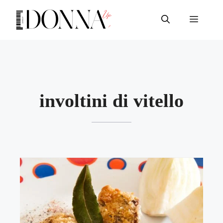
Vai
al
Menu
contenuto
involtini di vitello