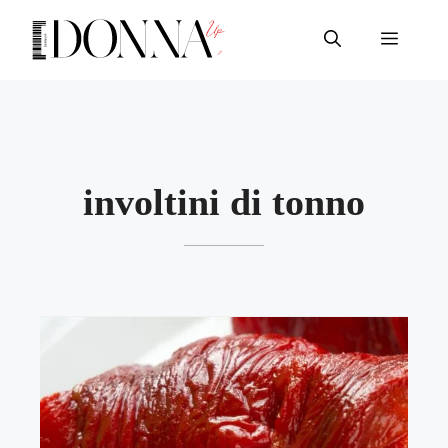
Vai
al
Menu
contenuto
involtini di tonno