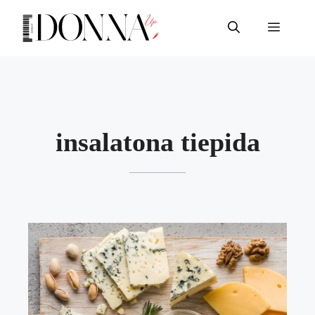
Vai
al
Menu
contenuto
insalatona tiepida