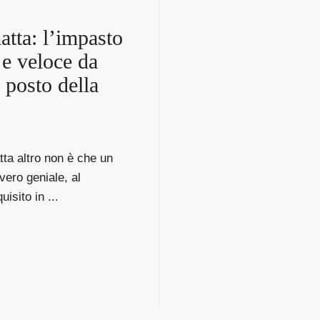
atta: l’impasto
e veloce da
 posto della
ta altro non è che un
ero geniale, al
isito in ...