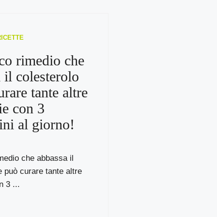
RICETTE
co rimedio che
 il colesterolo
rare tante altre
ie con 3
ini al giorno!
medio che abbassa il
e può curare tante altre
 3 ...