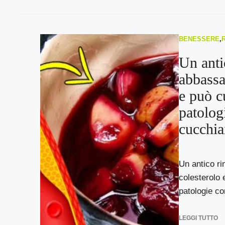
BENESSERE
,
Un anti
abbassa
e può cu
patolog
cucchia
Un antico ri
colesterolo 
patologie con
LEGGI TUTTO