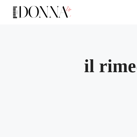
Vai
al
contenuto
il rime