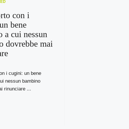
ZED
rto con i
 un bene
o a cui nessun
o dovrebbe mai
are
con i cugini: un bene
cui nessun bambino
 rinunciare ...