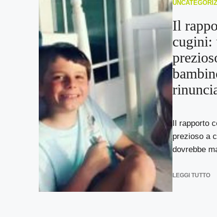
UNCATEGORI
Il rappo
cugini:
prezios
bambin
rinunci
Il rapporto 
prezioso a 
dovrebbe mai
LEGGI TUTTO