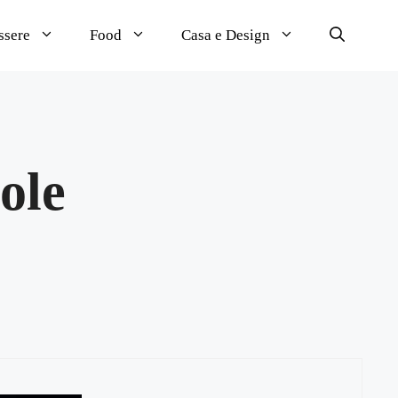
ssere
Food
Casa e Design
gole