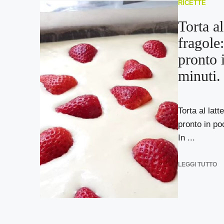
RICETTE
Torta al
fragole
pronto 
minuti.
Torta al latt
pronto in po
In ...
LEGGI TUTTO