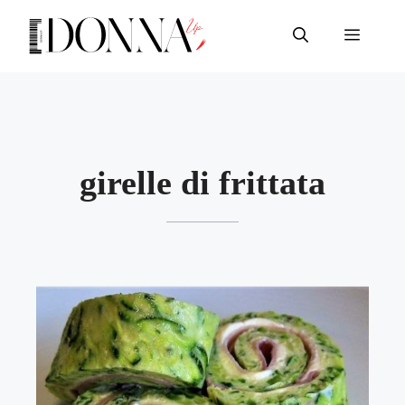
Vai
al
Menu
contenuto
girelle di frittata