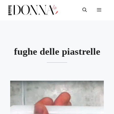
Vai
al
Menu
contenuto
fughe delle piastrelle