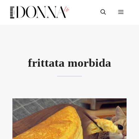
Vai
al
Menu
contenuto
frittata morbida