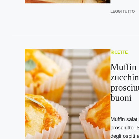
LEGGI TUTTO
RICETTE
Muffin 
zucchin
prosciu
buoni
Muffin salat
prosciutto. 
degli ospiti 