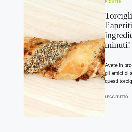
RICETTE
Torcigli
l’aperit
ingredi
minuti!
Avete in pr
gli amici di
questi torcig
LEGGI TUTTO