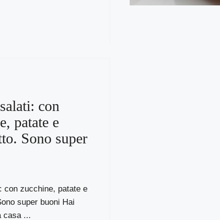
salati: con
e, patate e
tto. Sono super
i: con zucchine, patate e
Sono super buoni Hai
a casa ...