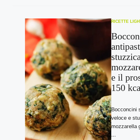
RICETTE LIGH
Bocconc
antipas
stuzzic
mozzare
e il pro
150 kca
Bocconcini s
veloce e stu
mozzarella gl
...