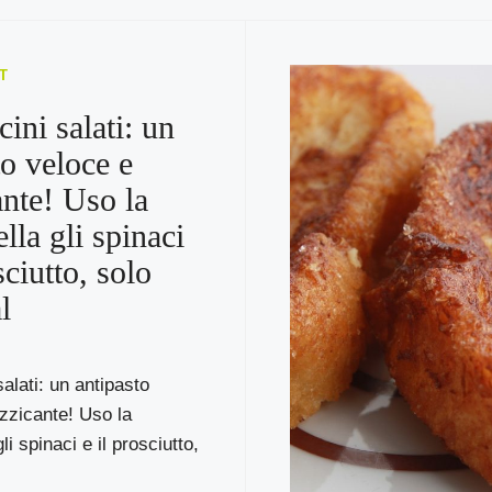
T
ini salati: un
to veloce e
ante! Uso la
lla gli spinaci
sciutto, solo
l
alati: un antipasto
zzicante! Uso la
i spinaci e il prosciutto,