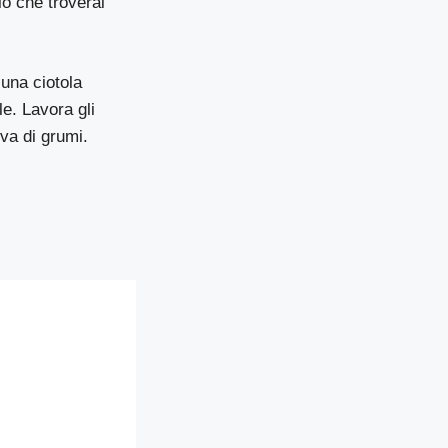
lo che troverai
 una ciotola
e. Lavora gli
iva di grumi.