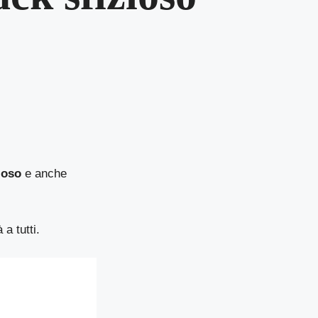
ioso
e anche
a tutti.