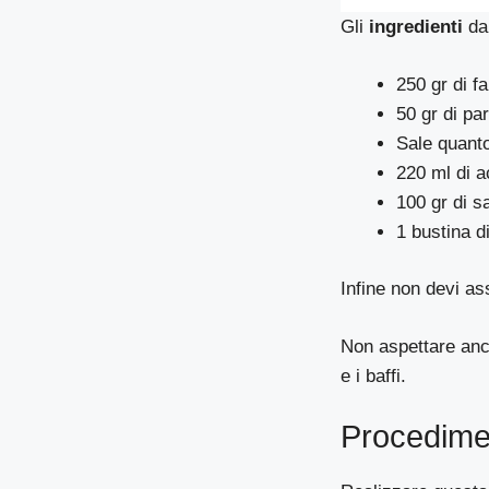
Gli
ingredienti
da 
250 gr di fa
50 gr di pa
Sale quant
220 ml di 
100 gr di 
1 bustina di
Infine non devi as
Non aspettare anco
e i baffi.
Procedime