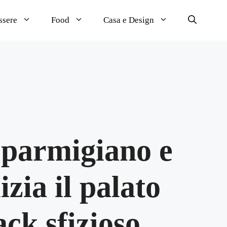
ssere
Food
Casa e Design
i parmigiano e
izia il palato
ck sfizioso