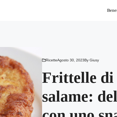
Bene
Ricette
Agosto 30, 2023
By
Giusy
Frittelle d
salame: del
con uno sna