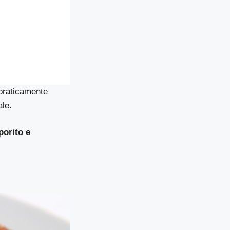
 praticamente
le.
orito e