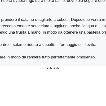
ricetta svuota frigo sarà molto facile, devi solo seguire quel
i prendere il salame e tagliarlo a cubetti. Dopodichè versa in
 precedentemente setacciata e aggiungi anche l’acqua e il sal
zzando una frusta a mano, in modo da ottenere una pastella pr
ntro il salame ridotto a cubetti, il formaggio e il lievito.
are in modo da rendere tutto perfettamente omogeneo.
Pubblicità