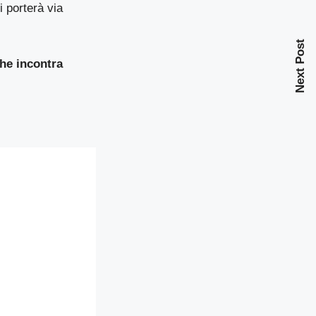
 ti porterà via
Next Post
che incontra