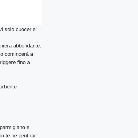
vi solo cuocerle!
maniera abbondante.
lio comincerà a
riggere fino a
sorbente
i parmigiano e
n te ne pentirai!