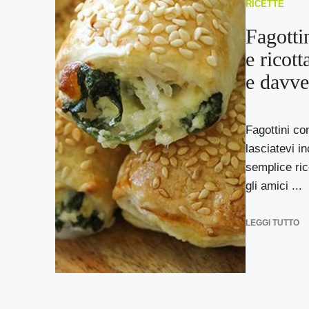
RICETTE
Fagotti
e ricott
e davve
Fagottini con
lasciatevi i
semplice ric
gli amici ...
LEGGI TUTTO