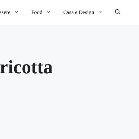
ssere
Food
Casa e Design
ricotta