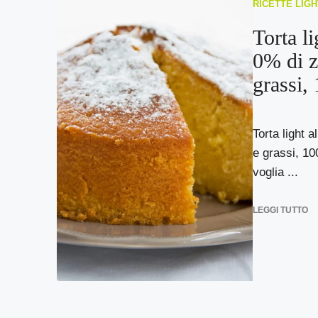
RICETTE LIGH
Torta li
0% di z
grassi,
Torta light a
e grassi, 10
voglia ...
LEGGI TUTTO